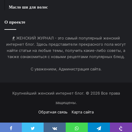
Секреты точного предсказания
Масло ши для волос
Даже если вы используете самые точные гадания
О проекте
онлайн бесплатно, результат во многом зависит от
вашего состояния. Вот несколько советов от
ЖЕНСКИЙ ЖУРНАЛ - это самый популярный женский
профессиональных тарологов:
интернет блог. Здесь представители прекрасного пола могут
найти статьи на любые темы, получить какие-либо советы, а
также ознакомиться с новыми рецептами популярных блюд.
1. Сосредоточьтесь. Перед тем как нажать кнопку,
закройте глаза и сделайте три глубоких вдоха.
С уважением, Администрация сайта.
Визуализируйте свой вопрос.
2. Не переспрашивайте. Самым точным всегда
является первый расклад. Попытки гадать на одну и
Крупнейший женский интернет блог. © 2026 Все права
ту же тему несколько раз в день только запутают
защищены.
вас.
3. Будьте готовы к правде. Иногда предсказание
Обратная связь
Карта сайта
может не совпадать с вашими желаниями, но
именно оно указывает на реальное положение дел.