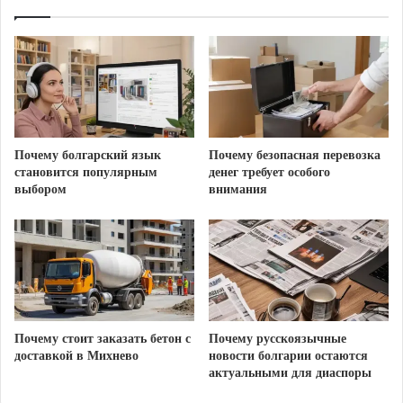
Почему онлайн-гадания
работают?
Почему болгарский язык
Почему безопасная перевозка
становится популярным
денег требует особого
С точки зрения эзотерики, не имеет значения,
выбором
внимания
тянете ли вы физическую карту из колоды или
нажимаете на кнопку на экране смартфона. Важна
ваша интенция (намерение) и энергетическая связь
с моментом. Программные алгоритмы
качественных сайтов строятся на глубоких
математических моделях и классических
Почему стоит заказать бетон с
Почему русскоязычные
трактовках древних систем.
доставкой в Михнево
новости болгарии остаются
актуальными для диаспоры
Популярные платформы и методы