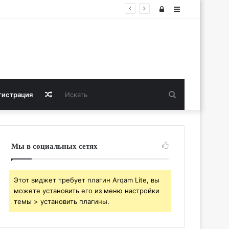
Войти
Sidebar
Искать
Случайная
гистрация
статья
Мы в социальных сетях
Этот виджет требует плагин Arqam Lite, вы
можете установить его из меню настройки
темы > установить плагины.