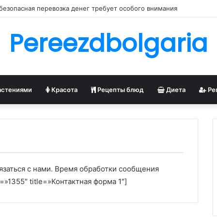
безопасная перевозка денег требует особого внимания
Pereezdbolgaria
астениями
Красота
Рецепты блюд
Диета
Ре
заться с нами. Время обработки сообщения
=»1355″ title=»Контактная форма 1″]