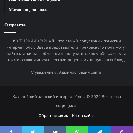
будет достаточно, один яичный желток и стакан
Масло ши для волос
кефира. Все это хорошенько перемешайте. Такую
маску нужно наносить на корни волос, слой
О проекте
наносимый на корни должен быть равномерный.
Маску носите не более десяти минут. Маска может
немножко пощипывать не переживайте это
ЖЕНСКИЙ ЖУРНАЛ - это самый популярный женский
интернет блог. Здесь представители прекрасного пола могут
действие горчицы которая своими раздражающими
найти статьи на любые темы, получить какие-либо советы, а
компонентами заставляет кровь притекать к
также ознакомиться с новыми рецептами популярных блюд.
корням волос. По истечению времени смойте
маску теплой водицей шампунем и кондиционером
С уважением, Администрация сайта.
для волос. После использование такой маски
использование фена не рекомендуется.
Крупнейший женский интернет блог. © 2026 Все права
3)Нам понадобятся такие ингредиенты как трава
защищены.
подорожника, ромашка, шалфей и душица.
Обратная связь
Карта сайта
Дозировка половина чайной ложки каждого
ингредиента. Хорошенько перемешать эти