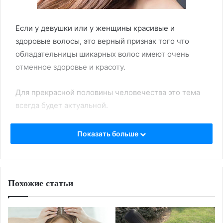
Если у девушки или у женщины красивые и
здоровые волосы, это верный признак того что
обладательницы шикарных волос имеют очень
отменное здоровье и красоту.
Для прекрасной половины человечества это тема
всегда будет актуальной.
Ведь сексуальный или романтичный образ девушке
Показать больше
или женщины связан с густыми длинными
волосами. Но мать природа к сожалению не всех
одаривает такими подарками. Да и к тому же живя
Похожие статьи
в городе очень трудно сохранить волосы
здоровыми и красивыми. Пыль, загазованность все
это влияет на здоровье волос. В итоге наши волосы
секутся, становятся ломкими. Но не стоит