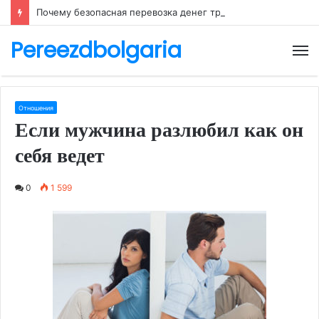
Почему безопасная перевозка денег требует особого внимания
Pereezdbolgaria
М
Отношения
Если мужчина разлюбил как он
себя ведет
0
1 599