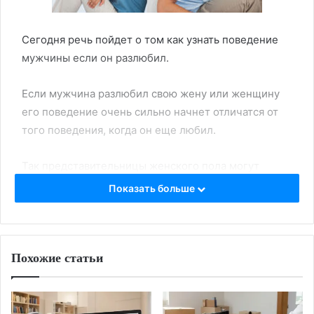
Сегодня речь пойдет о том как узнать поведение
мужчины если он разлюбил.
Если мужчина разлюбил свою жену или женщину
его поведение очень сильно начнет отличатся от
того поведения, когда он еще любил.
Так представительницы женского пола могут
очень хорошо ориентироваться в эмоциональных
Показать больше
вопросах, они без особого труда могут замечать
малейшее поведение своего человека или мужа.
Похожие статьи
Вот несколько признаков, по которым можно
понять если мужчина разлюбил как он себя ведет.
Когда человек любит другого человека, то он не