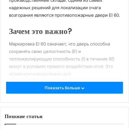
производственные склады. Одним из самых
надежных решений для локализации очага
возгорания являются противопожарные двери EI 60.
Зачем это важно?
Маркировка EI 60 означает, что дверь способна
сохранять свою целостность (E) и
теплоизолирующую способность (I) в течение 60
минут в условиях прямого воздействия огня. Это
время критически важно для:
Показать больше
Безопасной эвакуации людей из здания.
Предотвращения распространения пламени и
дыма в соседние помещения.
Обеспечения доступа пожарных расчетов к
Похожие статьи
очагу возгорания.