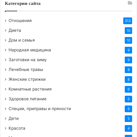
Категории сайта
Почему стоит выбрать именно
Отношения
313
противопожарные двери EI
Диета
10
60?
Дом и семья
10
Народная медицина
Выбор данной категории дверей обусловлен
9
несколькими факторами:
Заготовки на зиму
9
Лечебные травы
8
Универсальность: Класс огнестойкости 60
Женские стрижки
8
минут является «золотым стандартом» и
Комнатные растения
6
подходит для большинства типов помещений
согласно требованиям МЧС.
Здоровое питание
6
Надежность конструкции: Такие двери
Специи, приправы и пряности
6
изготавливаются из высококачественной стали
Дети
5
с использованием специальных негорючих
Красота
4
наполнителей (базальтовая плита) и