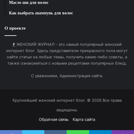
Масло ши для волос
необходима даже для пополнения домашней
Как выбрать шампунь для волос
аптечки. Частные врачи редко работают с
государственной кассой напрямую, поэтому стоит
О проекте
заранее уточнять условия покрытия расходов по
вашей страховке. Постоянный мониторинг местных
ЖЕНСКИЙ ЖУРНАЛ - это самый популярный женский
сообществ позволяет вовремя узнать о графике
интернет блог. Здесь представители прекрасного пола могут
работы дежурных кабинетов в праздничные дни.
найти статьи на любые темы, получить какие-либо советы, а
Регулярные обследования помогают избежать
также ознакомиться с новыми рецептами популярных блюд.
экстренных ситуаций и значительно экономят
С уважением, Администрация сайта.
бюджет на долгосрочное лечение. Качественная
диагностика доступна в университетских центрах,
где работают опытные узкие специалисты.
Пациенты часто делятся полезными ссылками и
Крупнейший женский интернет блог. © 2026 Все права
прямыми контактами в закрытых чатах, что
защищены.
упрощает поиск. Важно всегда иметь при себе
Обратная связь
Карта сайта
медицинский полис и актуальные рекомендации от
предыдущих врачей для преемственности лечения.