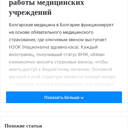
работы медицинских
учреждений
Болгарская медицина в Болгарии функционирует
на основе обязательного медицинского
страхования, где ключевым звеном выступает
НЗОК (Национална здравна каса). Каждый
иностранец, получивший статус ВНЖ, обязан
ежемесячно вносить страховые взносы, чтобы
иметь доступ к бюджетному лечению. Основной
фигурой в этой структуре является личный лекарь
— терапевт, который координирует все действия
пациента. Именно этот специалист проводит
Показать больше
первичный осмотр, выдает направления на анализы
и выписывает рецепты на льготные лекарства в
аптека. Без его участия попасть к бесплатному
узкому специалисту невозможно, так как система
Похожие статьи