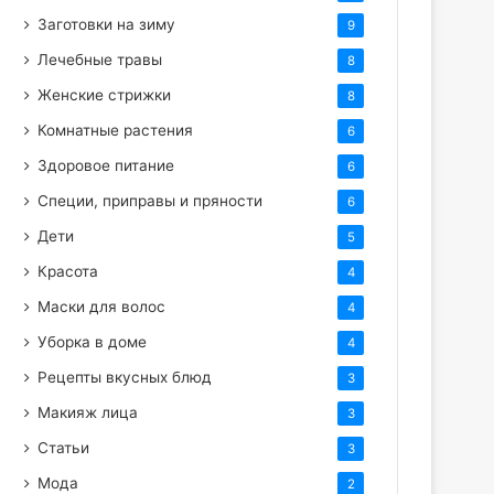
Заготовки на зиму
9
Лечебные травы
8
Женские стрижки
8
Комнатные растения
6
Здоровое питание
6
Специи, приправы и пряности
6
Дети
5
Красота
4
Маски для волос
4
Уборка в доме
4
Рецепты вкусных блюд
3
Макияж лица
3
Статьи
3
Мода
2