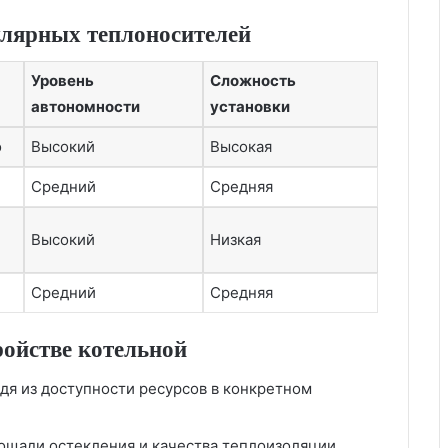
улярных теплоносителей
Уровень
Сложность
автономности
установки
о
Высокий
Высокая
Средний
Средняя
Высокий
Низкая
Средний
Средняя
ойстве котельной
дя из доступности ресурсов в конкретном
ощади остекления и качества теплоизоляции.