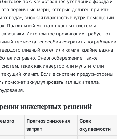
и бытовой ток. Качественное утепление фасада и
 это первичные меры‚ которые должен принять
и холода»‚ высокая влажность внутри помещений
ах. Правильный монтаж оконных систем и
 сквозняки. Автономное проживание требует от
ычный термостат способен сократить потребление
т твердотопливный котел или камин‚ крайне важна
аботал исправно. Энергосбережение также
 систем‚ таких как инвертор или мульти-сплит-
 текущий климат. Если в системе предусмотрены
ть поможет аккумулировать излишки тепла‚
рудования.
дрении инженерных решений
уемого
Прогноз снижения
Срок
затрат
окупаемости