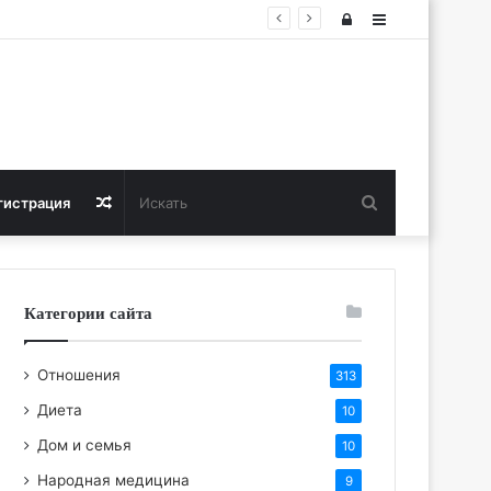
Войти
Sidebar
Искать
Случайная
гистрация
статья
Категории сайта
Отношения
313
Диета
10
Дом и семья
10
Народная медицина
9