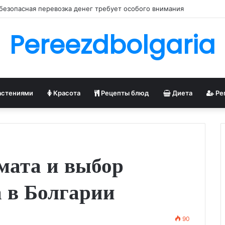
безопасная перевозка денег требует особого внимания
Pereezdbolgaria
астениями
Красота
Рецепты блюд
Диета
Ре
мата и выбор
а в Болгарии
90