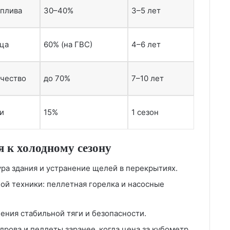
оплива
30–40%
3–5 лет
нца
60% (на ГВС)
4–6 лет
ичество
до 70%
7–10 лет
и
15%
1 сезон
я к холодному сезону
ра здания и устранение щелей в перекрытиях.
ой техники: пеллетная горелка и насосные
ения стабильной тяги и безопасности.
дрова и пеллеты заранее‚ когда цена за кубометр