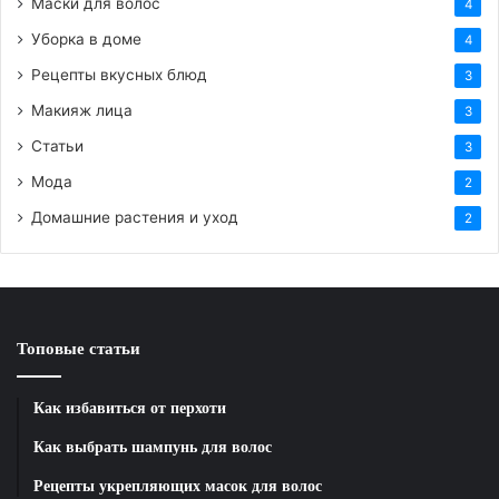
Мы предлагаем широкий выбор конструкций,
Маски для волос
4
которые идеально впишутся в любой интерьер и
Уборка в доме
4
экстерьер:
Рецепты вкусных блюд
3
Макияж лица
Пластиковые окна и двери
3
Статьи
3
Идеальная герметичность и шумоизоляция. Мы
Мода
2
используем только проверенную фурнитуру,
Домашние растения и уход
2
которая обеспечивает плавный ход створок и
защиту от взлома.
Жалюзи
Топовые статьи
От классических горизонтальных до современных
рулонных штор. Огромный выбор тканей и фактур
Как избавиться от перхоти
позволит подчеркнуть уникальность вашей
комнаты.
Как выбрать шампунь для волос
Рецепты укрепляющих масок для волос
Рольставни