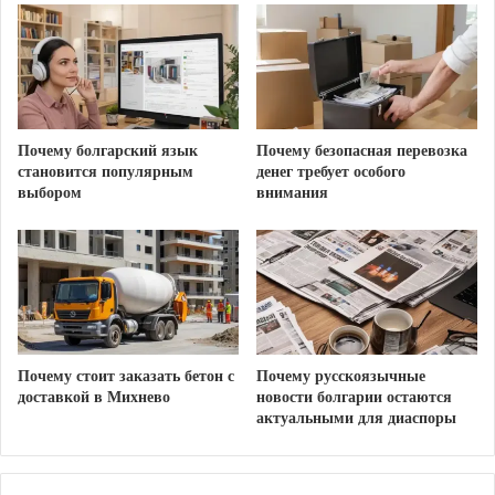
каждом этапе сборки.
Энергоэффективность: Использование
премиальных профилей и
мультифункциональных стеклопакетов
позволяет сохранять тепло зимой и прохладу
Почему болгарский язык
Почему безопасная перевозка
становится популярным
денег требует особого
летом.
выбором
внимания
Долговечность и эстетика: Наши окна, двери,
жалюзи и рольставни устойчивы к
выцветанию, деформации и коррозии.
Комплексный подход: Мы предлагаем не
только остекление, но и стильные жалюзи для
регулировки света, а также надежные
Почему стоит заказать бетон с
Почему русскоязычные
рольставни для защиты вашего имущества.
доставкой в Михнево
новости болгарии остаются
актуальными для диаспоры