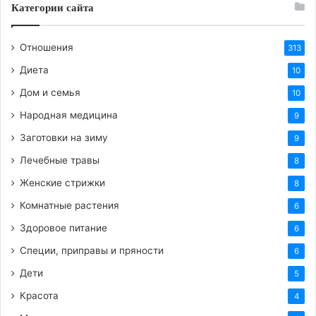
Категории сайта
Отношения
313
Диета
10
Дом и семья
10
Народная медицина
9
Заготовки на зиму
9
Лечебные травы
8
Женские стрижки
8
Комнатные растения
6
Здоровое питание
6
Специи, приправы и пряности
6
Ассортимент продукции для
Дети
5
вашего дома
Красота
4