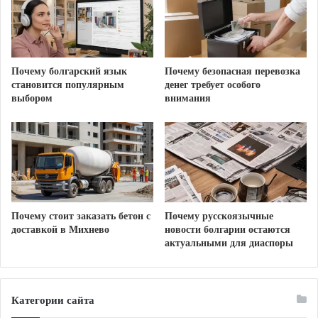
Почему стоит выбрать именно
этот метод?
Почему болгарский язык
Почему безопасная перевозка
становится популярным
денег требует особого
выбором
внимания
Алмазная резка обладает рядом неоспоримых
преимуществ перед традиционными ударными
методами (использование отбойных молотков или
перфораторов):
Идеальная точность: Современное
оборудование позволяет выполнять срезы
Почему стоит заказать бетон с
Почему русскоязычные
доставкой в Михнево
новости болгарии остаются
точно по разметке с минимальными
актуальными для диаспоры
отклонениями. Полученные края проемов
получаются гладкими и не требуют сложной
дополнительной отделки.
Категории сайта
Отсутствие вибраций: Это критически важный