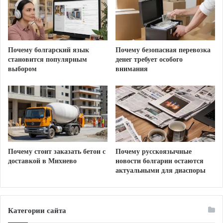
Что важно знать о каталоге
недвижимости?
Первый шаг к успешной покупке — это изучение
Почему болгарский язык
Почему безопасная перевозка
становится популярным
денег требует особого
актуальных предложений․ Качественный каталог
выбором
внимания
позволяет сэкономить время и получить полное
представление о рынке․ Если вы ищете
проверенные варианты, рекомендуем обратить
внимание на https://goldenbee․
estate/ru/category/apartments-in-dubai․
При изучении каталога важно обращать внимание
Почему стоит заказать бетон с
Почему русскоязычные
доставкой в Михнево
новости болгарии остаются
на следующие детали:
актуальными для диаспоры
Расположение: Находится ли объект в
развитом районе (например, Dubai Marina или
Категории сайта
Business Bay) или в перспективной